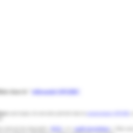
inis dans le "
référentiel OPQIBI"
iques
sont requis, ils sont alors précisés dans la
nomenclature OPQIBI
,
l.
ns relevant des dispositifs
«
RGE
»
et
«
audit énergétique
»
. Elles son