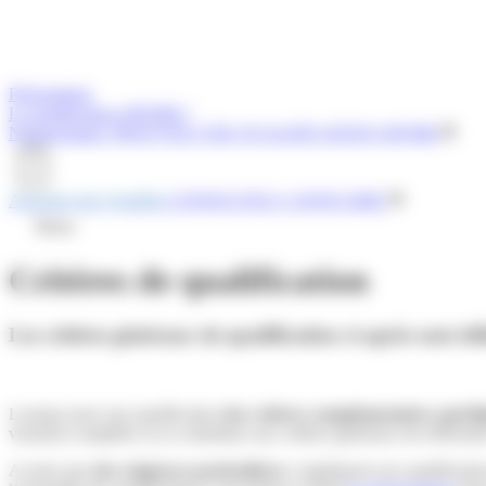
Présentation
La qualification OPQIBI ?
Nomenclature
TROUVEZ UNE QUALIFICATION OPQIBI
Annuaire des Qualifiés
CONSULTEZ L'ANNUAIRE
Menu
Critères de qualification
Les critères généraux de qualification ci-après sont déf
Lorsque pour une qualification
des critères complémentaires spécif
viennent compléter ou se substituer aux critères généraux du référentie
A noter que
des exigences particulières
s’appliquent aux qualificatio