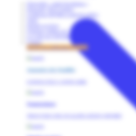
Dispositifs « audit énergétique »
Dispositif "RGE Etudes"
Certificats OPQIBI et marché publics
Tarifs
Simuler un devis
Quelques chiffres clé
La Lettre de l'OPQIBI
Contact
Accès à la certification OPQIBI
Annuaires des Qualifiés
CONSULTEZ L'ANNUAIRE
Nomenclature
TROUVER UNE QUALIFICATION (OPQIBI)