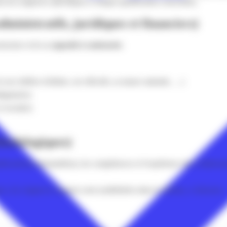
r les exigences spécifiques à chaque qualification concernée).
dministratifs, juridiques et financiers)
tructure et de sa
capacité à contracter
.
 son chiffres d'affaire, ses effectifs, sa masse salariale, …)
igatoires)
t sociales)
hodologiques)
lification(s) demandée(s), les compétences et l'expérience des collaborat
, les exigences requises sont synthétisées dans le tableau, ci-dessous :