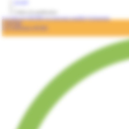
Accueil
/
Critères de qualification
La Lettre de l'OPQIBI
Les nouveaux qualifiés
Evénements
L'OPQIBI
La Certification OPQIBI