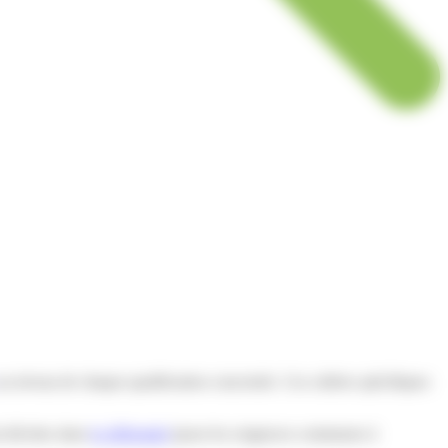
 au niveau de chaque qualification concernée. Ces critères spécifiques
t décrites dans
le référentiel
(pour les exigences communes à