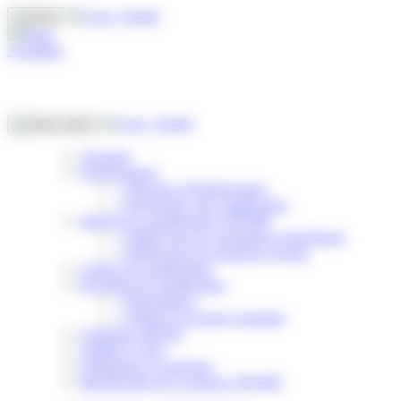
Panneau de gestion des cookies
Actualités
Annuaire
Nomenclature
>
Principes d'établissement
>
Rechercher une qualification
Intérêt de la qualification OPQIBI
>
Intérêt pour les prestataires d'ingénierie
>
Intérêt pour les donneurs d'ordre
Critères de qualification
Procédure de qualification
>
Présentation
>
Obtenir un dossier postulant
Certificats délivrés
Validité et suivi
Obligations et sanctions
Identification de la marque OPQIBI