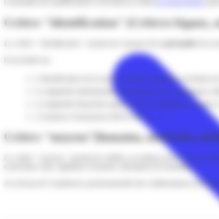
l’ensemble des qualifications concernées) et dans
la nomenclature
(pou
Critère "identification" (Critères légaux, a
Le critère " identification "
permet de s'assurer de la
pérennité
de la s
Il est fondé sur :
L'identification de la structure (forme juridique, évolution de
La régularité administrative (inscriptions aux organismes obl
La régularité financière (paiements des obligations fiscales e
L'existence d'assurances (RCP, RCD, …)
Critère "moyens"(humains, matériels, mét
Le critère " moyens "
permet de vérifier, en relation avec la ou les qua
curriculum vitae, diplômes éventuels, attestation de formation, ...
Au niveau de l’expérience professionnelle des collaborateurs techniques