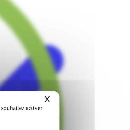
X
Masquer le bandeau 
 souhaitez activer