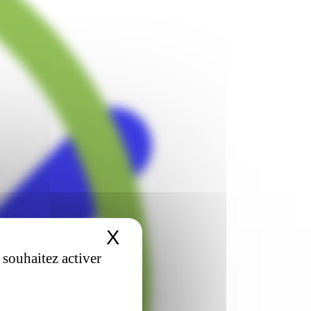
X
Masquer le bandeau 
 souhaitez activer