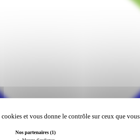
es cookies et vous donne le contrôle sur ceux que vous
Nos partenaires
(1)