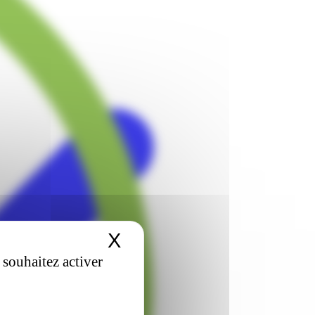
X
Masquer le bandeau 
 souhaitez activer