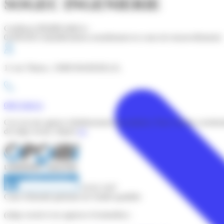
SOGEC INGENIERIE
Certificat OPQIBI édité le :
01/06/2025 (Qualifications actuellement en cours de renouvellement)
11 rue Thieux, 13008 MARSEILLE,
0967246211
Ceci est une agence (établissement secondaire). Pour voir les coordo
du siège social, cliquez
ici
.
10 02 2167
Carte d'identité générale de l'entité qualifiée
(siège social et ses agences éventuelles) :