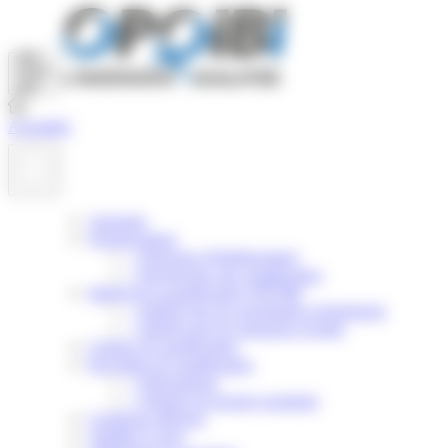
Panneau de gestion des cookies
Actualités
Annuaire
Nomenclature
>
Principes d'établissement
>
Rechercher une qualification
Intérêt de la qualification OPQIBI
>
Intérêt pour les prestataires d'ingénierie
>
Intérêt pour les donneurs d'ordre
Critères de qualification
Procédure de qualification
>
Présentation
>
Obtenir un dossier postulant
Certificats délivrés
Validité et suivi