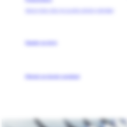
TROUVER UNE QUALIFICATION (OPQIBI)
Simuler un devis
Obtenir un dossier postulant