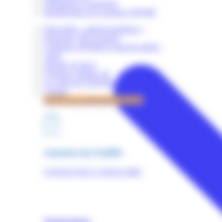
Obligations et sanctions
Identification de la marque OPQIBI
Dispositifs « audit énergétique »
Dispositif "RGE Etudes"
Certificats OPQIBI et marché publics
Tarifs
Simuler un devis
Quelques chiffres clé
La Lettre de l'OPQIBI
Contact
Accès à la certification OPQIBI
Annuaires des Qualifiés
CONSULTEZ L'ANNUAIRE
Nomenclature