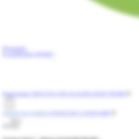
Présentation
La qualification OPQIBI ?
Nomenclature
TROUVEZ UNE QUALIFICATION OPQIBI
Annuaire des Qualifiés
CONSULTEZ L'ANNUAIRE
Menu
OPQIBI