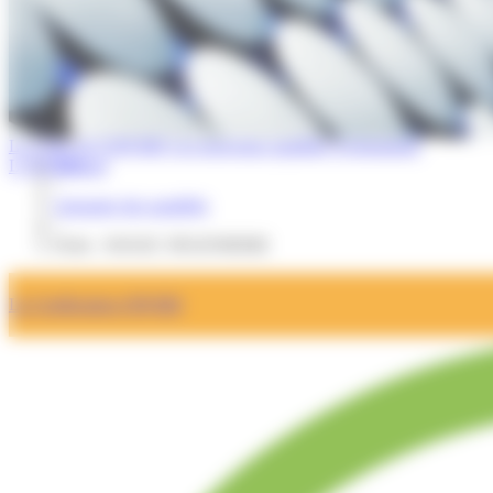
La Lettre de l'OPQIBI
Les nouveaux qualifiés
Evénements
L'OPQIBI
Accueil
/
Annuaire des qualifiés
/
Fiche : SOGEC INGENIERIE
La Certification OPQIBI