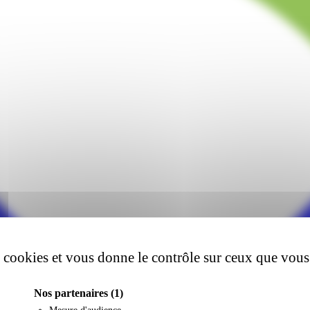
es cookies et vous donne le contrôle sur ceux que vous
Nos partenaires
(1)