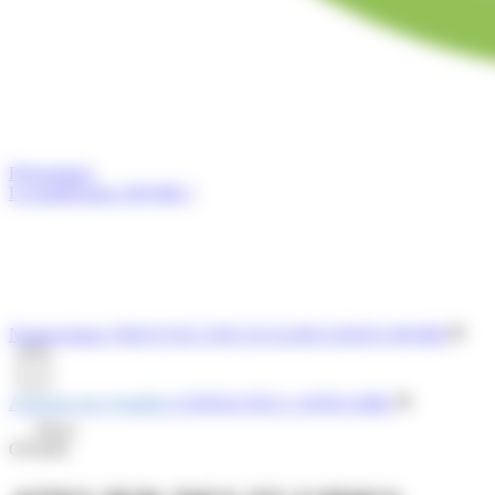
Présentation
La qualification OPQIBI ?
Nomenclature
TROUVEZ UNE QUALIFICATION OPQIBI
Annuaire des Qualifiés
CONSULTEZ L'ANNUAIRE
Menu
OPQIBI