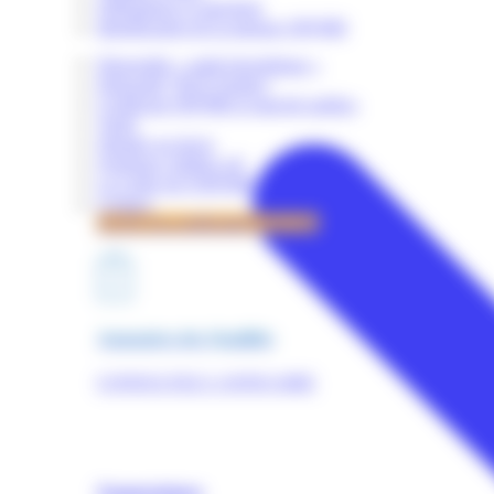
Obligations et sanctions
Identification de la marque OPQIBI
Dispositifs « audit énergétique »
Dispositif "RGE Etudes"
Certificats OPQIBI et marché publics
Tarifs
Simuler un devis
Quelques chiffres clé
La Lettre de l'OPQIBI
Contact
Accès à la certification OPQIBI
Annuaires des Qualifiés
CONSULTEZ L'ANNUAIRE
Nomenclature