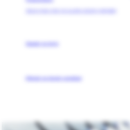
TROUVER UNE QUALIFICATION (OPQIBI)
Simuler un devis
Obtenir un dossier postulant