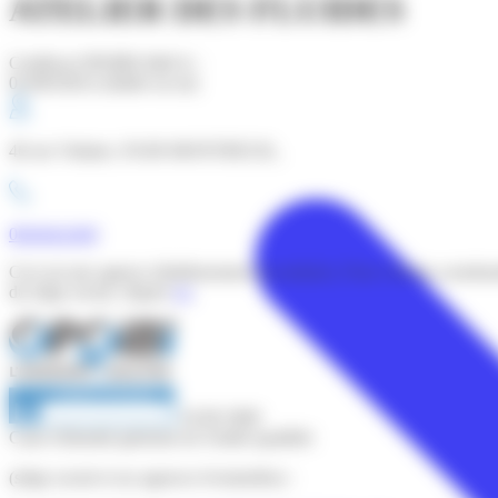
ATELIER DES FLUIDES
Certificat OPQIBI édité le :
01/08/2026 (valable un an)
46 rue Voltaire, 93100 MONTREUIL,
0664642469
Ceci est une agence (établissement secondaire). Pour voir les coordo
du siège social, cliquez
ici
.
18 08 3699
Carte d'identité générale de l'entité qualifiée
(siège social et ses agences éventuelles) :