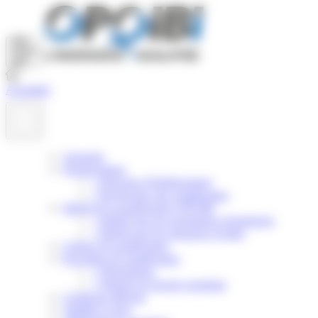
Panneau de gestion des cookies
Actualités
Annuaire
Nomenclature
>
Principes d'établissement
>
Rechercher une qualification
Intérêt de la qualification OPQIBI
>
Intérêt pour les prestataires d'ingénierie
>
Intérêt pour les donneurs d'ordre
Critères de qualification
Procédure de qualification
>
Présentation
>
Obtenir un dossier postulant
Certificats délivrés
Validité et suivi