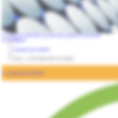
La Lettre de l'OPQIBI
Les nouveaux qualifiés
Evénements
L'OPQIBI
Accueil
/
Annuaire des qualifiés
/
Fiche : L’ATELIER DES FLUIDES
La Certification OPQIBI