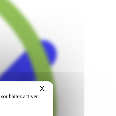
X
Masquer le bandeau 
 souhaitez activer