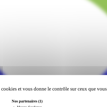
es cookies et vous donne le contrôle sur ceux que vous
Nos partenaires
(1)