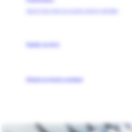
TROUVER UNE QUALIFICATION (OPQIBI)
Simuler un devis
Obtenir un dossier postulant