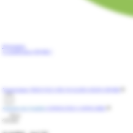
Présentation
La qualification OPQIBI ?
Nomenclature
TROUVEZ UNE QUALIFICATION OPQIBI
Annuaire des Qualifiés
CONSULTEZ L'ANNUAIRE
Menu
OPQIBI