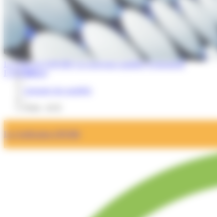
La Lettre de l'OPQIBI
Les nouveaux qualifiés
Evénements
L'OPQIBI
Accueil
/
Annuaire des qualifiés
/
Fiche : ACE
La Certification OPQIBI