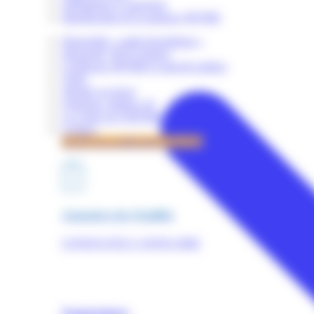
Obligations et sanctions
Identification de la marque OPQIBI
Dispositifs « audit énergétique »
Dispositif "RGE Etudes"
Certificats OPQIBI et marché publics
Tarifs
Simuler un devis
Quelques chiffres clé
La Lettre de l'OPQIBI
Contact
Accès à la certification OPQIBI
Annuaires des Qualifiés
CONSULTEZ L'ANNUAIRE
Nomenclature