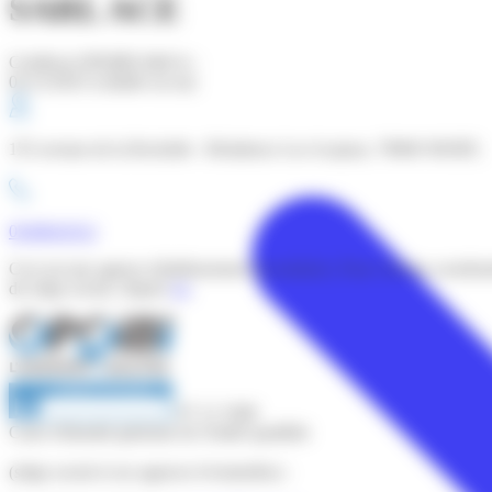
SARL ACE
Certificat OPQIBI édité le :
01/12/2025 (valable un an)
155 avenue de la Rochelle - Résidence Les Acajous, 79000 NIORT,
0549041912
Ceci est une agence (établissement secondaire). Pour voir les coordo
du siège social, cliquez
ici
.
07 12 1940
Carte d'identité générale de l'entité qualifiée
(siège social et ses agences éventuelles) :