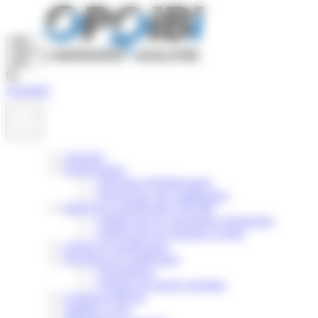
Panneau de gestion des cookies
Actualités
Annuaire
Nomenclature
>
Principes d'établissement
>
Rechercher une qualification
Intérêt de la qualification OPQIBI
>
Intérêt pour les prestataires d'ingénierie
>
Intérêt pour les donneurs d'ordre
Critères de qualification
Procédure de qualification
>
Présentation
>
Obtenir un dossier postulant
Certificats délivrés
Validité et suivi