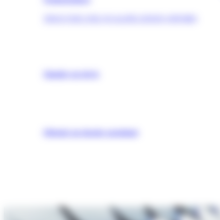
TROUVER UNE QUALIFICATION (OPQIBI)
Simuler un devis
Obtenir un dossier postulant