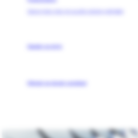
TROUVER UNE QUALIFICATION (OPQIBI)
Simuler un devis
Obtenir un dossier postulant