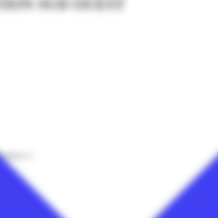
ION SUD OUEST
ondaires à :