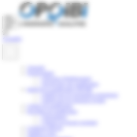
Panneau de gestion des cookies
Actualités
Annuaire
Nomenclature
>
Principes d'établissement
>
Rechercher une qualification
Intérêt de la qualification OPQIBI
>
Intérêt pour les prestataires d'ingénierie
>
Intérêt pour les donneurs d'ordre
Critères de qualification
Procédure de qualification
>
Présentation
>
Obtenir un dossier postulant
Certificats délivrés
Validité et suivi