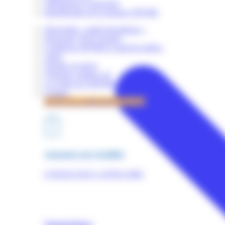
Obligations et sanctions
Identification de la marque OPQIBI
Dispositifs « audit énergétique »
Dispositif "RGE Etudes"
Certificats OPQIBI et marché publics
Tarifs
Simuler un devis
Quelques chiffres clé
La Lettre de l'OPQIBI
Contact
Accès à la certification OPQIBI
Annuaires des Qualifiés
CONSULTEZ L'ANNUAIRE
Nomenclature