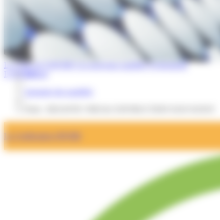
La Lettre de l'OPQIBI
Les nouveaux qualifiés
Evénements
L'OPQIBI
Accueil
/
Annuaire des qualifiés
/
Fiche : DEJANTE VRD & CONTRUCTION SUD OUEST
La Certification OPQIBI