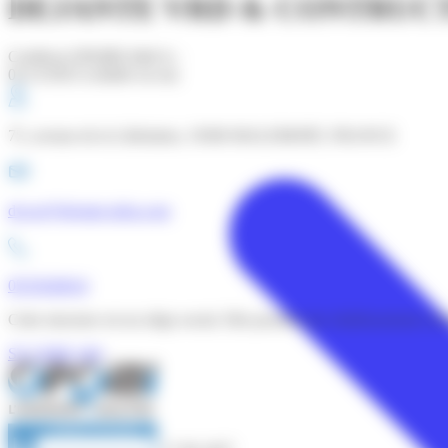
DEJANTE VRD & CONTRUCT
Certificat OPQIBI édité le :
01/12/2025 (valable un an)
75, avenue de la Libération, 19360 MALEMORT, FRANCE
dvcso@dejante-infra.com
0555928010
Cette structure est un siège social. Elle possède des établissements sec
ST CERE (46)