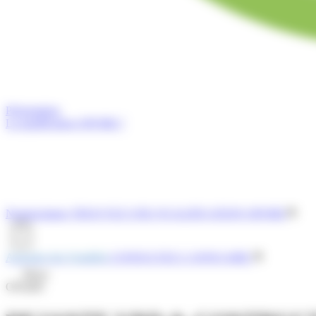
Présentation
La qualification OPQIBI ?
Nomenclature
TROUVEZ UNE QUALIFICATION OPQIBI
Annuaire des Qualifiés
CONSULTEZ L'ANNUAIRE
Menu
OPQIBI