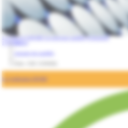
La Lettre de l'OPQIBI
Les nouveaux qualifiés
Evénements
L'OPQIBI
Accueil
/
Annuaire des qualifiés
/
Fiche : CDC CONSEIL
La Certification OPQIBI