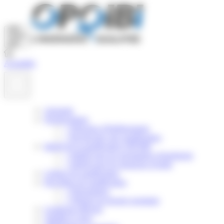
Panneau de gestion des cookies
Actualités
Annuaire
Nomenclature
>
Principes d'établissement
>
Rechercher une qualification
Intérêt de la qualification OPQIBI
>
Intérêt pour les prestataires d'ingénierie
>
Intérêt pour les donneurs d'ordre
Critères de qualification
Procédure de qualification
>
Présentation
>
Obtenir un dossier postulant
Certificats délivrés
Validité et suivi