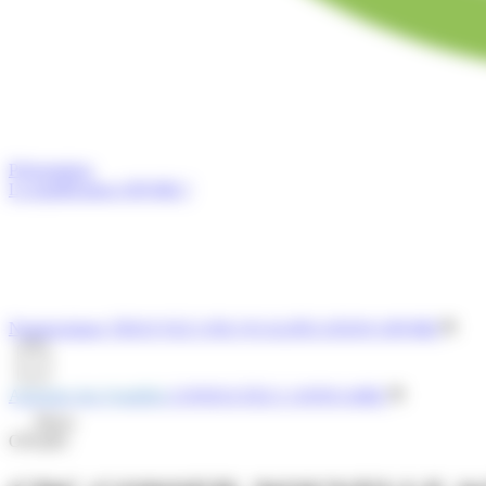
Présentation
La qualification OPQIBI ?
Nomenclature
TROUVEZ UNE QUALIFICATION OPQIBI
Annuaire des Qualifiés
CONSULTEZ L'ANNUAIRE
Menu
OPQIBI