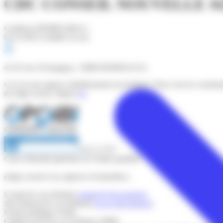
CDC CONSEIL NOUVELLE A
Certificat OPQIBI édité le :
01/12/2025 (valable un an)
43-45 rue d'Armagnac, 33800 BORDEAUX,
Ceci est une agence (établissement secondaire). Pour voir les coordo
du siège social, cliquez
ici
.
18 12 3737
Carte d'identité générale de l'entité qualifiée
(siège social et ses agences éventuelles) :
E-mail (le cas échéant)
contact@cdcconseil.fr
Site internet (le cas échéant)
www.cdcconseil.fr
Forme juridique
SARL
Capital social (le cas échéant)
10000