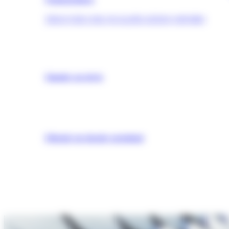
TROUVER UNE QUALIFICATION (OPQIBI)
Simuler un devis
Obtenir un dossier postulant