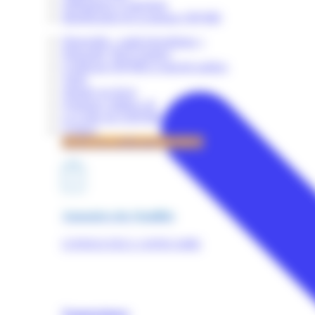
Obligations et sanctions
Identification de la marque OPQIBI
Dispositifs « audit énergétique »
Dispositif "RGE Etudes"
Certificats OPQIBI et marché publics
Tarifs
Simuler un devis
Quelques chiffres clé
La Lettre de l'OPQIBI
Contact
Accès à la certification OPQIBI
Annuaires des Qualifiés
CONSULTEZ L'ANNUAIRE
Nomenclature