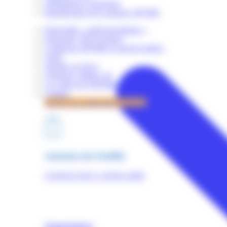
Obligations et sanctions
Identification de la marque OPQIBI
Dispositifs « audit énergétique »
Dispositif "RGE Etudes"
Certificats OPQIBI et marché publics
Tarifs
Simuler un devis
Quelques chiffres clé
La Lettre de l'OPQIBI
Contact
Accès à la certification OPQIBI
Annuaires des Qualifiés
CONSULTEZ L'ANNUAIRE
Nomenclature