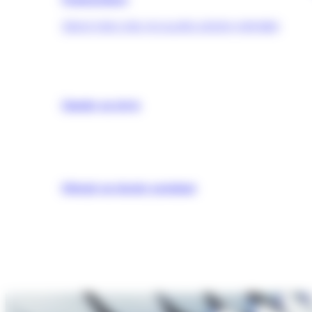
TROUVER UNE QUALIFICATION (OPQIBI)
Simuler un devis
Obtenir un dossier postulant