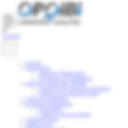
Panneau de gestion des cookies
Actualités
Annuaire
Nomenclature
>
Principes d'établissement
>
Rechercher une qualification
Intérêt de la qualification OPQIBI
>
Intérêt pour les prestataires d'ingénierie
>
Intérêt pour les donneurs d'ordre
Critères de qualification
Procédure de qualification
>
Présentation
>
Obtenir un dossier postulant
Certificats délivrés
Validité et suivi