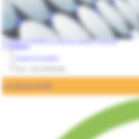
La Lettre de l'OPQIBI
Les nouveaux qualifiés
Evénements
L'OPQIBI
Accueil
/
Annuaire des qualifiés
/
Fiche : GBA ENERGIES
La Certification OPQIBI