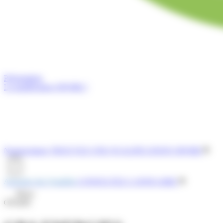
Présentation
La qualification OPQIBI ?
Nomenclature
TROUVEZ UNE QUALIFICATION OPQIBI
Annuaire des Qualifiés
CONSULTEZ L'ANNUAIRE
Menu
OPQIBI