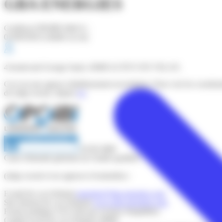
GBA ENERGIES
Certificat OPQIBI édité le :
01/08/2026 (valable un an)
4 boulevard George Sand, 43000 LE PUY EN VELAY,
Ceci est une agence (établissement secondaire). Pour voir les coordo
du siège social, cliquez
ici
.
20 06 4000
Carte d'identité générale de l'entité qualifiée
(siège social et ses agences éventuelles) :
E-mail (le cas échéant)
energies@gba-energies.com
Site internet (le cas échéant)
www.gba-energies.com
Forme juridique
SAS (Sté par Actions Simplifiée)
Capital social (le cas échéant)
30000