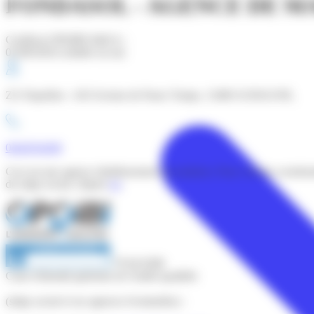
FONDASOL - AGENCE DE M
Certificat OPQIBI édité le :
01/08/2026 (valable un an)
ZA Napollon - 410 Avenue de Passe Temps, 13400 AUBAGNE,
0442034200
Ceci est une agence (établissement secondaire). Pour voir les coordo
du siège social, cliquez
ici
.
79 04 0208
Carte d'identité générale de l'entité qualifiée
(siège social et ses agences éventuelles) :