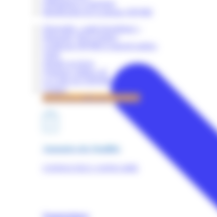
Obligations et sanctions
Identification de la marque OPQIBI
Dispositifs « audit énergétique »
Dispositif "RGE Etudes"
Certificats OPQIBI et marché publics
Tarifs
Simuler un devis
Quelques chiffres clé
La Lettre de l'OPQIBI
Contact
Accès à la certification OPQIBI
Annuaires des Qualifiés
CONSULTEZ L'ANNUAIRE
Nomenclature