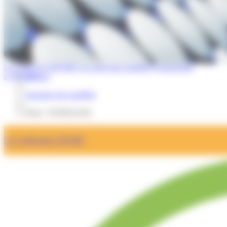
La Lettre de l'OPQIBI
Les nouveaux qualifiés
Evénements
L'OPQIBI
Accueil
/
Annuaire des qualifiés
/
Fiche : FONDASOL
La Certification OPQIBI