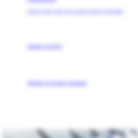
TROUVER UNE QUALIFICATION (OPQIBI)
Simuler un devis
Obtenir un dossier postulant