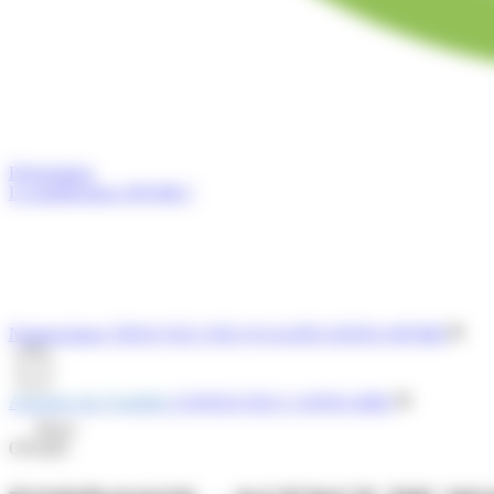
Présentation
La qualification OPQIBI ?
Nomenclature
TROUVEZ UNE QUALIFICATION OPQIBI
Annuaire des Qualifiés
CONSULTEZ L'ANNUAIRE
Menu
OPQIBI