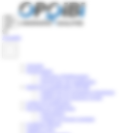
Panneau de gestion des cookies
Actualités
Annuaire
Nomenclature
>
Principes d'établissement
>
Rechercher une qualification
Intérêt de la qualification OPQIBI
>
Intérêt pour les prestataires d'ingénierie
>
Intérêt pour les donneurs d'ordre
Critères de qualification
Procédure de qualification
>
Présentation
>
Obtenir un dossier postulant
Certificats délivrés
Validité et suivi