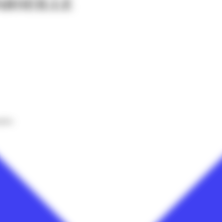
ARSEILLE
nnées