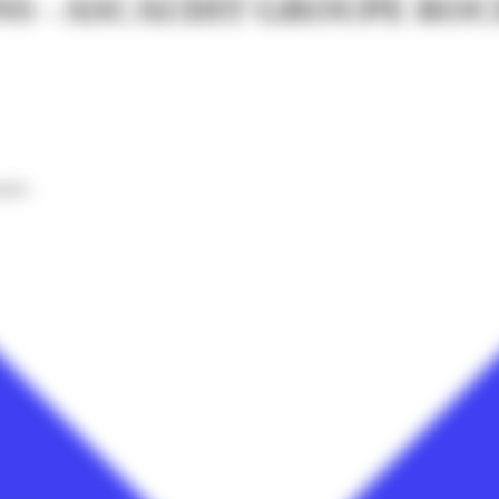
S - ASCAUDIT GROUPE RO
nnées