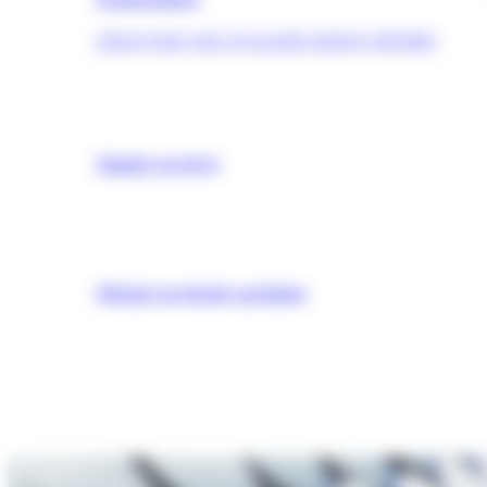
TROUVER UNE QUALIFICATION (OPQIBI)
Simuler un devis
Obtenir un dossier postulant