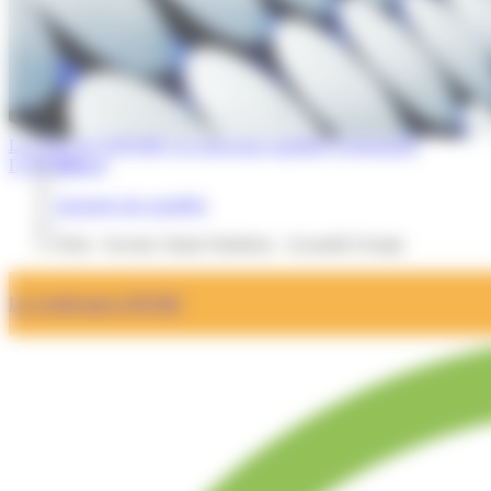
La Lettre de l'OPQIBI
Les nouveaux qualifiés
Evénements
L'OPQIBI
Accueil
/
Annuaire des qualifiés
/
Fiche : Socotec Smart Solutions - Ascaudit Groupe
La Certification OPQIBI