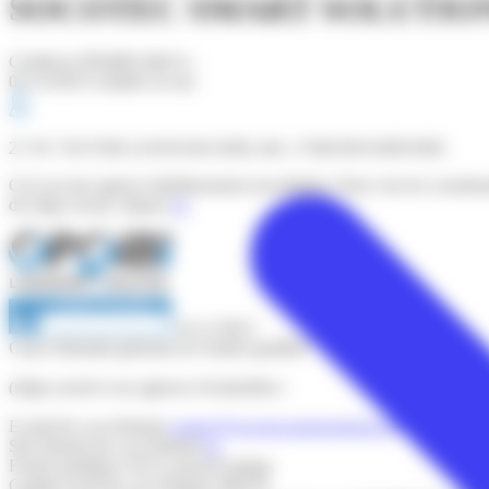
SOCOTEC SMART SOLUTION
Certificat OPQIBI édité le :
01/12/2025 (valable un an)
27 AV VICTOR LOUIS BACHELAR, 17300 ROCHEFORT,
Ceci est une agence (établissement secondaire). Pour voir les coordo
du siège social, cliquez
ici
.
24 12 6013
Carte d'identité générale de l'entité qualifiée
(siège social et ses agences éventuelles) :
E-mail (le cas échéant)
contact@socotecsmartsolutions.fr
Site internet (le cas échéant)
nc
Forme juridique
SAS à associé unique
Capital social (le cas échéant)
396270