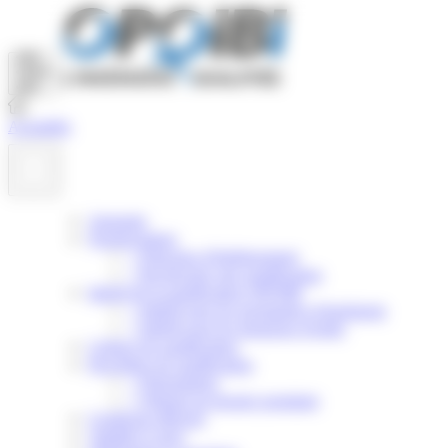
Panneau de gestion des cookies
Actualités
Annuaire
Nomenclature
>
Principes d'établissement
>
Rechercher une qualification
Intérêt de la qualification OPQIBI
>
Intérêt pour les prestataires d'ingénierie
>
Intérêt pour les donneurs d'ordre
Critères de qualification
Procédure de qualification
>
Présentation
>
Obtenir un dossier postulant
Certificats délivrés
Validité et suivi