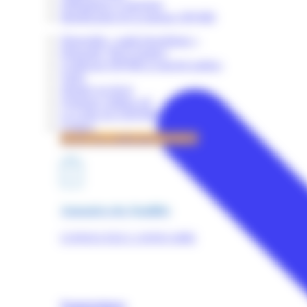
Obligations et sanctions
Identification de la marque OPQIBI
Dispositifs « audit énergétique »
Dispositif "RGE Etudes"
Certificats OPQIBI et marché publics
Tarifs
Simuler un devis
Quelques chiffres clé
La Lettre de l'OPQIBI
Contact
Accès à la certification OPQIBI
Annuaires des Qualifiés
CONSULTEZ L'ANNUAIRE
Nomenclature