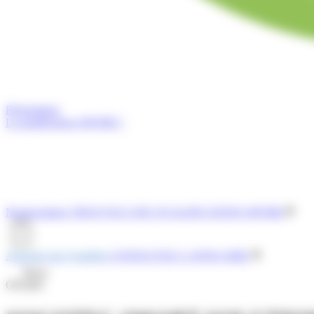
Présentation
La qualification OPQIBI ?
Nomenclature
TROUVEZ UNE QUALIFICATION OPQIBI
Annuaire des Qualifiés
CONSULTEZ L'ANNUAIRE
Menu
OPQIBI