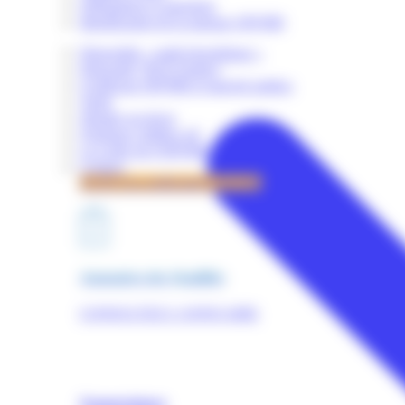
Obligations et sanctions
Identification de la marque OPQIBI
Dispositifs « audit énergétique »
Dispositif "RGE Etudes"
Certificats OPQIBI et marché publics
Tarifs
Simuler un devis
Quelques chiffres clé
La Lettre de l'OPQIBI
Contact
Accès à la certification OPQIBI
Annuaires des Qualifiés
CONSULTEZ L'ANNUAIRE
Nomenclature