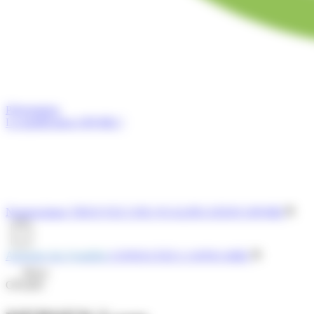
Présentation
La qualification OPQIBI ?
Nomenclature
TROUVEZ UNE QUALIFICATION OPQIBI
Annuaire des Qualifiés
CONSULTEZ L'ANNUAIRE
Menu
OPQIBI