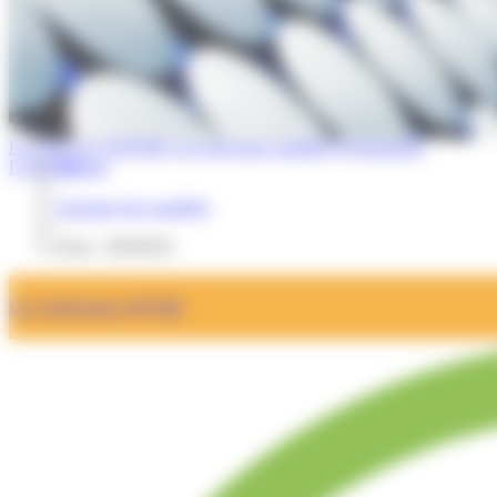
La Lettre de l'OPQIBI
Les nouveaux qualifiés
Evénements
L'OPQIBI
Accueil
/
Annuaire des qualifiés
/
Fiche : NEPSEN
La Certification OPQIBI