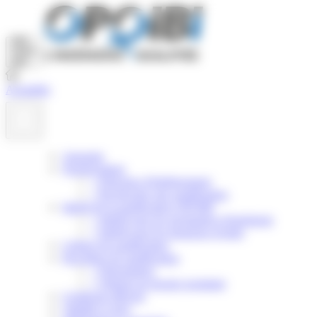
Panneau de gestion des cookies
Actualités
Annuaire
Nomenclature
>
Principes d'établissement
>
Rechercher une qualification
Intérêt de la qualification OPQIBI
>
Intérêt pour les prestataires d'ingénierie
>
Intérêt pour les donneurs d'ordre
Critères de qualification
Procédure de qualification
>
Présentation
>
Obtenir un dossier postulant
Certificats délivrés
Validité et suivi