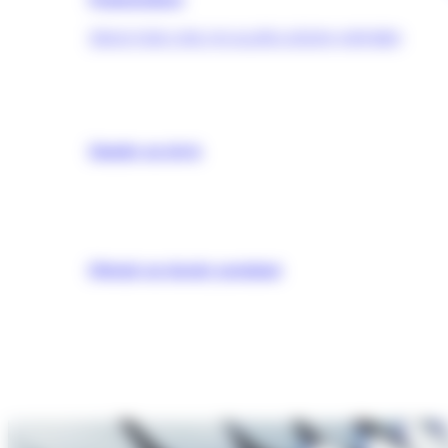
TROUVER UNE QUALIFICATION (OPQIBI)
Simuler un devis
Obtenir un dossier postulant