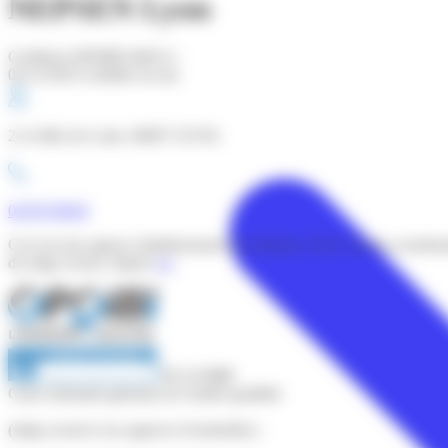
NEPSEN Lyon
Certificat OPQIBI édité le :
01/12/2025 (valable un an)
2-4 Allée de Lodz, 69007 LYON,
0478378838
Ceci est une agence (établissement secondaire). Pour voir les coordo
du siège social, cliquez
ici
.
90 10 0888
Carte d'identité générale de l'entité qualifiée
(siège social et ses agences éventuelles) :