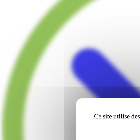
Ce site utilise d