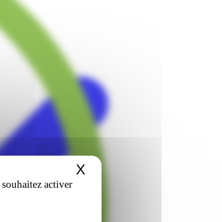
X
Masquer le bandeau 
 souhaitez activer