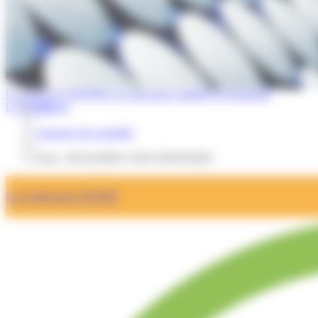
La Lettre de l'OPQIBI
Les nouveaux qualifiés
Evénements
L'OPQIBI
Accueil
/
Annuaire des qualifiés
/
Fiche : BUILDERS AND PARTNERS
La Certification OPQIBI