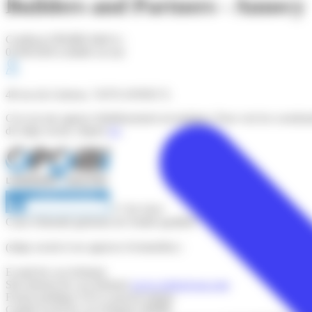
Builders and Partners - Annecy
Certificat OPQIBI édité le :
01/06/2026 (valable un an)
48 rue du Goleron, 74370 ANNECY,
Ceci est une agence (établissement secondaire). Pour voir les coordo
du siège social, cliquez
ici
.
17 04 3414
Carte d'identité générale de l'entité qualifiée
(siège social et ses agences éventuelles) :
E-mail (le cas échéant)
Site internet (le cas échéant)
www.vertical-sea.com
Forme juridique
SAS à associé unique
Capital social (le cas échéant)
540900