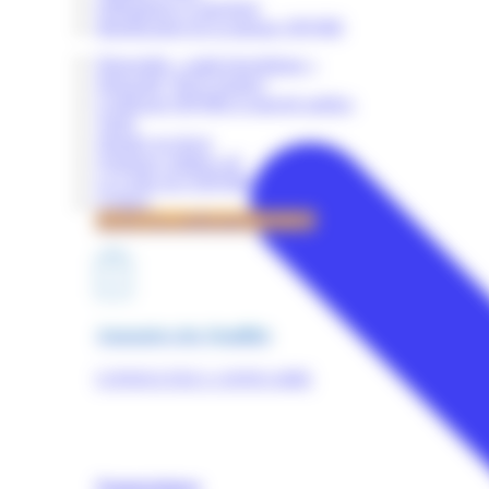
Obligations et sanctions
Identification de la marque OPQIBI
Dispositifs « audit énergétique »
Dispositif "RGE Etudes"
Certificats OPQIBI et marché publics
Tarifs
Simuler un devis
Quelques chiffres clé
La Lettre de l'OPQIBI
Contact
Accès à la certification OPQIBI
Annuaires des Qualifiés
CONSULTEZ L'ANNUAIRE
Nomenclature