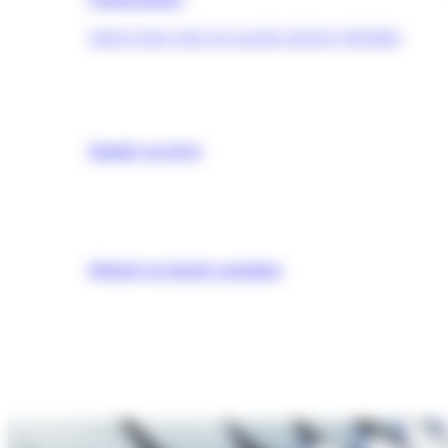
TROUVER UNE QUALIFICATION (OPQIBI)
Simuler un devis
Obtenir un dossier postulant