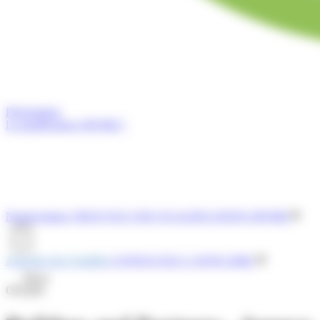
Présentation
La qualification OPQIBI ?
Nomenclature
TROUVEZ UNE QUALIFICATION OPQIBI
Annuaire des Qualifiés
CONSULTEZ L'ANNUAIRE
Menu
OPQIBI