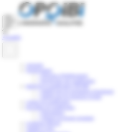
Panneau de gestion des cookies
Actualités
Annuaire
Nomenclature
>
Principes d'établissement
>
Rechercher une qualification
Intérêt de la qualification OPQIBI
>
Intérêt pour les prestataires d'ingénierie
>
Intérêt pour les donneurs d'ordre
Critères de qualification
Procédure de qualification
>
Présentation
>
Obtenir un dossier postulant
Certificats délivrés
Validité et suivi