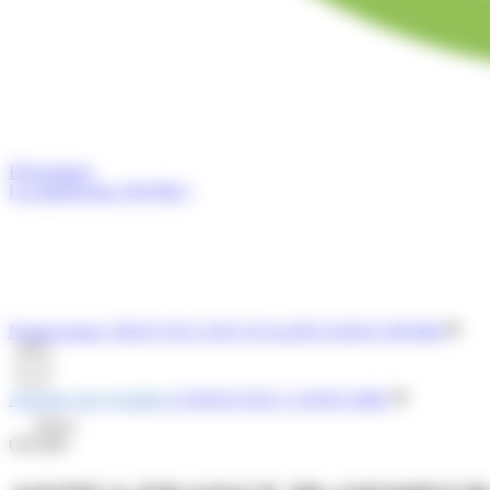
Présentation
La qualification OPQIBI ?
Nomenclature
TROUVEZ UNE QUALIFICATION OPQIBI
Annuaire des Qualifiés
CONSULTEZ L'ANNUAIRE
Menu
OPQIBI