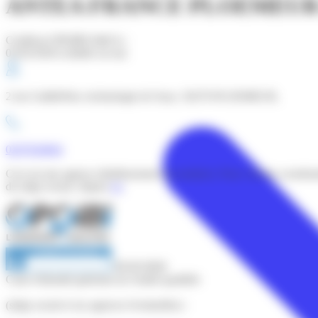
ANTEA FRANCE PLOEMEUR 
Certificat OPQIBI édité le :
01/02/2026 (valable un an)
2 rue GaliléeParc technologie de Soye, 56270 PLOEMEUR,
0297830894
Ceci est une agence (établissement secondaire). Pour voir les coordo
du siège social, cliquez
ici
.
89 06 0838
Carte d'identité générale de l'entité qualifiée
(siège social et ses agences éventuelles) :