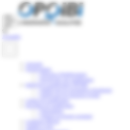
Panneau de gestion des cookies
Actualités
Annuaire
Nomenclature
>
Principes d'établissement
>
Rechercher une qualification
Intérêt de la qualification OPQIBI
>
Intérêt pour les prestataires d'ingénierie
>
Intérêt pour les donneurs d'ordre
Critères de qualification
Procédure de qualification
>
Présentation
>
Obtenir un dossier postulant
Certificats délivrés
Validité et suivi