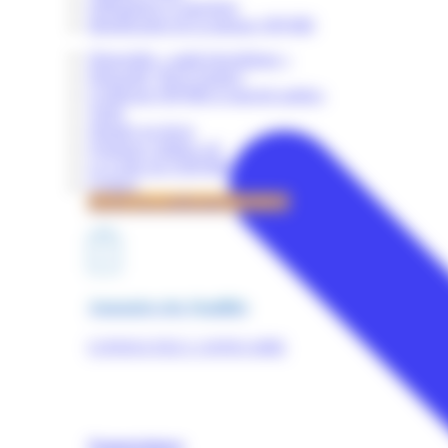
Obligations et sanctions
Identification de la marque OPQIBI
Dispositifs « audit énergétique »
Dispositif "RGE Etudes"
Certificats OPQIBI et marché publics
Tarifs
Simuler un devis
Quelques chiffres clé
La Lettre de l'OPQIBI
Contact
Accès à la certification OPQIBI
Annuaires des Qualifiés
CONSULTEZ L'ANNUAIRE
Nomenclature