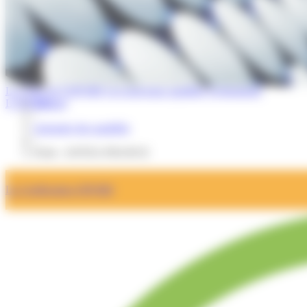
La Lettre de l'OPQIBI
Les nouveaux qualifiés
Evénements
L'OPQIBI
Accueil
/
Annuaire des qualifiés
/
Fiche : ANTEA FRANCE
La Certification OPQIBI