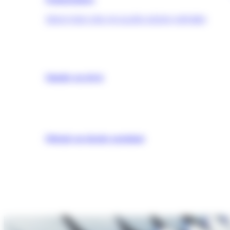
TROUVER UNE QUALIFICATION (OPQIBI)
Simuler un devis
Obtenir un dossier postulant