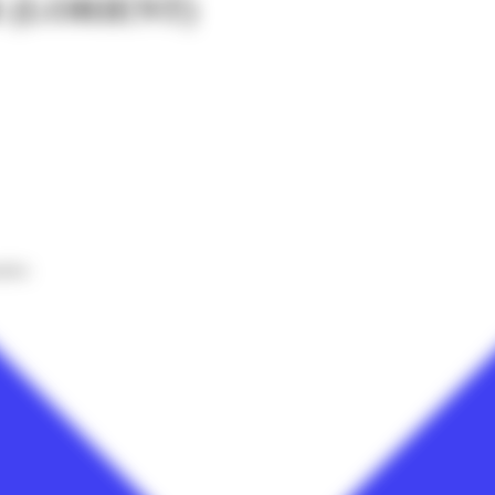
(LORIENT)
nnées