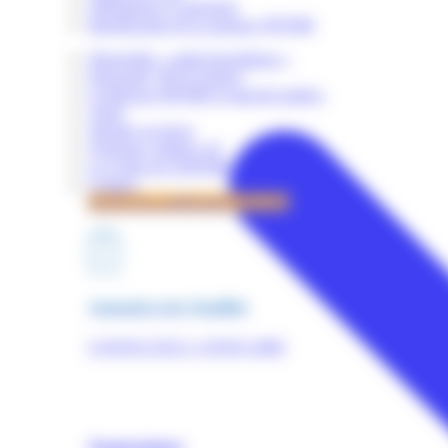
Obligations et sanctions
Identification de la marque OPQIBI
Dispositifs « audit énergétique »
Dispositif "RGE Etudes"
Certificats OPQIBI et marché publics
Tarifs
Simuler un devis
Quelques chiffres clé
La Lettre de l'OPQIBI
Contact
Accès à la certification OPQIBI
Annuaires des Qualifiés
CONSULTEZ L'ANNUAIRE
Nomenclature