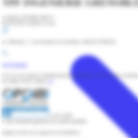
TPF INGENIERIE GRENOBL
Certificat OPQIBI édité le :
01/04/2026 (valable un an)
Le Mermoz -7, rue Etienne de la Boétie, 38320 EYBENS,
0476189484
Ceci est une agence (établissement secondaire). Pour voir les coordo
du siège social, cliquez
ici
.
14 02 2838
Carte d'identité générale de l'entité qualifiée
(siège social et ses agences éventuelles) :