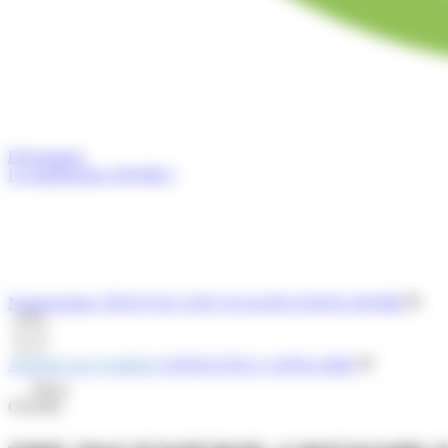
Présentation
La qualification OPQIBI ?
Nomenclature
TROUVEZ UNE QUALIFICATION OPQIBI
Annuaire des Qualifiés
CONSULTEZ L'ANNUAIRE
Menu
OPQIBI