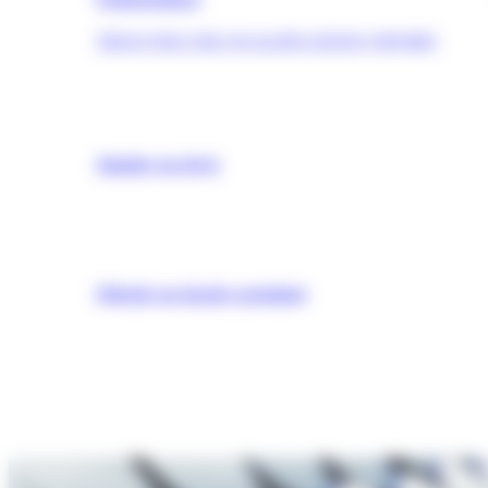
TROUVER UNE QUALIFICATION (OPQIBI)
Simuler un devis
Obtenir un dossier postulant