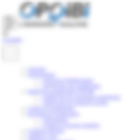
Panneau de gestion des cookies
Actualités
Annuaire
Nomenclature
>
Principes d'établissement
>
Rechercher une qualification
Intérêt de la qualification OPQIBI
>
Intérêt pour les prestataires d'ingénierie
>
Intérêt pour les donneurs d'ordre
Critères de qualification
Procédure de qualification
>
Présentation
>
Obtenir un dossier postulant
Certificats délivrés
Validité et suivi