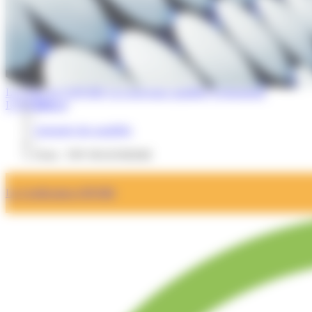
La Lettre de l'OPQIBI
Les nouveaux qualifiés
Evénements
L'OPQIBI
Accueil
/
Annuaire des qualifiés
/
Fiche : TPF INGENIERIE
La Certification OPQIBI