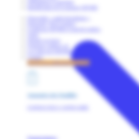
Obligations et sanctions
Identification de la marque OPQIBI
Dispositifs « audit énergétique »
Dispositif "RGE Etudes"
Certificats OPQIBI et marché publics
Tarifs
Simuler un devis
Quelques chiffres clé
La Lettre de l'OPQIBI
Contact
Accès à la certification OPQIBI
Annuaires des Qualifiés
CONSULTEZ L'ANNUAIRE
Nomenclature