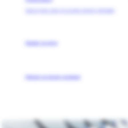
TROUVER UNE QUALIFICATION (OPQIBI)
Simuler un devis
Obtenir un dossier postulant