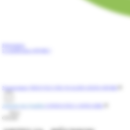
Présentation
La qualification OPQIBI ?
Nomenclature
TROUVEZ UNE QUALIFICATION OPQIBI
Annuaire des Qualifiés
CONSULTEZ L'ANNUAIRE
Menu
OPQIBI