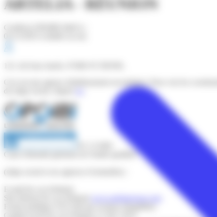
ARTELIA - RÉUNION
Certificat OPQIBI édité le :
01/12/2025 (valable un an)
121, bd Jean Jaurès, 97400 ST DENIS,
Ceci est une agence (établissement secondaire). Pour voir les coordo
du siège social, cliquez
ici
.
81 12 0491
Carte d'identité générale de l'entité qualifiée
(siège social et ses agences éventuelles) :
E-mail (le cas échéant)
Site internet (le cas échéant)
www.arteliagroup.com
Forme juridique
SAS (Sté par Actions Simplifiée)
Capital social (le cas échéant)
13 262 150 €