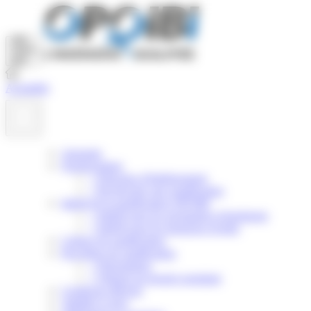
Panneau de gestion des cookies
Actualités
Annuaire
Nomenclature
>
Principes d'établissement
>
Rechercher une qualification
Intérêt de la qualification OPQIBI
>
Intérêt pour les prestataires d'ingénierie
>
Intérêt pour les donneurs d'ordre
Critères de qualification
Procédure de qualification
>
Présentation
>
Obtenir un dossier postulant
Certificats délivrés
Validité et suivi