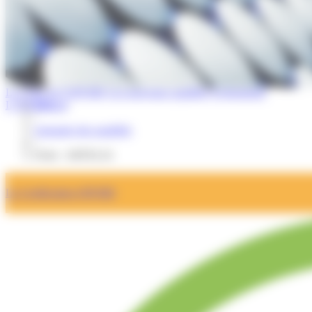
La Lettre de l'OPQIBI
Les nouveaux qualifiés
Evénements
L'OPQIBI
Accueil
/
Annuaire des qualifiés
/
Fiche : ARTELIA
La Certification OPQIBI